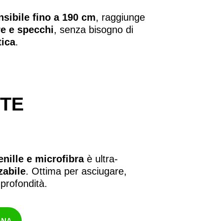
sibile fino a 190 cm
, raggiunge
re e specchi
, senza bisogno di
tica
.
TE
enille e microfibra
è ultra-
zzabile
. Ottima per asciugare,
 profondità.
GNA