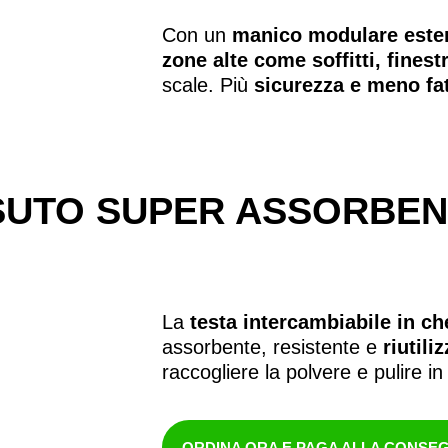
Con un
manico modulare esten
zone alte come soffitti, finest
scale. Più
sicurezza e meno fa
SUTO SUPER ASSORBEN
La
testa intercambiabile in ch
assorbente, resistente e
riutili
raccogliere la polvere e pulire in
ORDINA ORA E PAGA ALLA CONSE