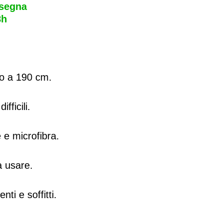
nsegna
8h
o a 190 cm.
fficili.
e e microfibra.
a usare.
nti e soffitti.