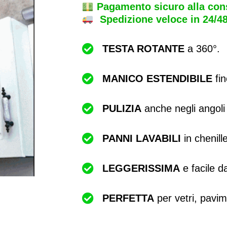
Pagamento sicuro alla co
Spedizione veloce in 24/4
TESTA ROTANTE
a 360°.
MANICO ESTENDIBILE
fin
PULIZIA
anche negli angoli di
PANNI LAVABILI
in chenill
LEGGERISSIMA
e facile d
PERFETTA
per vetri, pavime